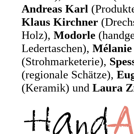
Andreas Karl
(Produkte
Klaus Kirchner
(Drechs
Holz),
Modorle
(handge
Ledertaschen),
Mélanie
(Strohmarketerie),
Spes
(regionale Schätze),
Eu
(Keramik) und
Laura Z