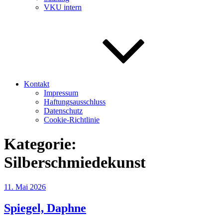
VKU intern
Kontakt
Impressum
Haftungsausschluss
Datenschutz
Cookie-Richtlinie
Kategorie:
Silberschmiedekunst
Veröffentlicht
11. Mai 2026
am
Spiegel, Daphne