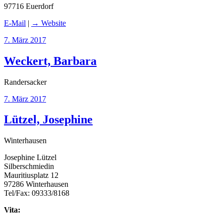
97716 Euerdorf
E-Mail
|
→ Website
Veröffentlicht
7. März 2017
am
Weckert, Barbara
Randersacker
Veröffentlicht
7. März 2017
am
Lützel, Josephine
Winterhausen
Josephine Lützel
Silberschmiedin
Mauritiusplatz 12
97286 Winterhausen
Tel/Fax: 09333/8168
Vita: