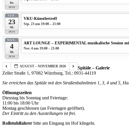
Do.
2026
SEP.
VKU-Künstlertreff
23
Sep. 23 um 19:00 – 21:00
Mi.
2026
NOV.
ART LOUNGE – EXPERIMENTAL musikalische Session mi
4
Nov. 4 um 19:00 – 21:00
Mi.
2026
AUGUST – NOVEMBER 2026
Spitäle – Galerie
Zeller Straße 1, 97082 Würzburg, Tel.: 0931-44119
Sie erreichen das Spitäle mit den Straßenbahnlinien 1, 3, 4 und 5, H
Öffnungszeiten
Dienstag bis Sonntag und Feiertage:
11:00 bis 18:00 Uhr
Montag geschlossen (an Feiertagen geöffnet).
Der Eintritt zu den Ausstellungen ist frei.
Rollstuhlfahrer
bitte am Eingang im Hof klingeln.