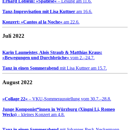
Erhard Löblein: »Spätlese«
– Lesung am 11.6.
Tanz-Improvisation mit Lisa Kuttner
am 16.6.
Konzert: »Cantos al la Noche«
am 22.6.
Juli 2022
Karin Laumeister, Alois Straub & Matthias Kraus:
»Bewegungen und Durchbrüche«
vom 2.–24.7.
Tanz in einen Sommerabend
mit Lisa Kuttner am 15.7.
August 2022
»Collage 22«
– VKU-Sommerausstellung vom 30.7.–28.8.
Junge Komponist*innen in Würzburg (Xingni Li, Romeo
Wecks)
– kleines Konzert am 4.8.
Tanz in einen Sommerabend
mit Johannes Beck-Neckermann,