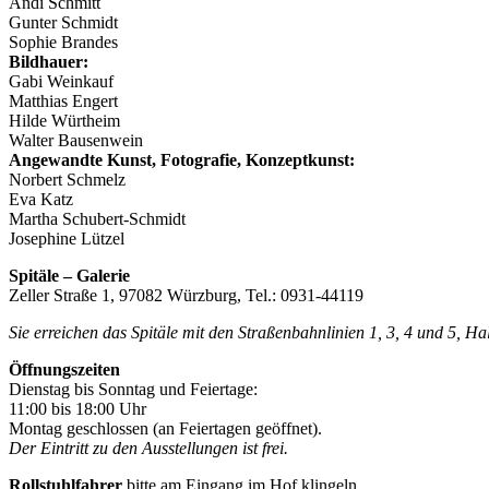
Andi Schmitt
Gunter Schmidt
Sophie Brandes
Bildhauer:
Gabi Weinkauf
Matthias Engert
Hilde Würtheim
Walter Bausenwein
Angewandte Kunst, Fotografie, Konzeptkunst:
Norbert Schmelz
Eva Katz
Martha Schubert-Schmidt
Josephine Lützel
Spitäle – Galerie
Zeller Straße 1, 97082 Würzburg, Tel.: 0931-44119
Sie erreichen das Spitäle mit den Straßenbahnlinien 1, 3, 4 und 5, H
Öffnungszeiten
Dienstag bis Sonntag und Feiertage:
11:00 bis 18:00 Uhr
Montag geschlossen (an Feiertagen geöffnet).
Der Eintritt zu den Ausstellungen ist frei.
Rollstuhlfahrer
bitte am Eingang im Hof klingeln.