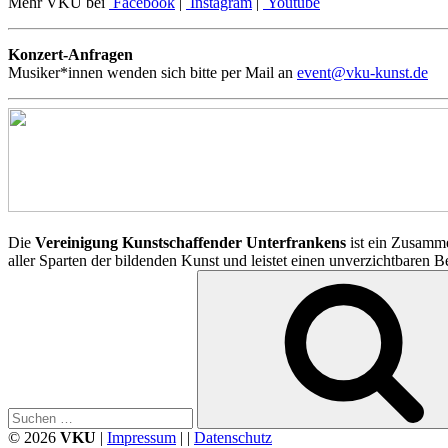
Mehr VKU bei
Facebook
|
Instagram
|
Youtube
Konzert-Anfragen
Musiker*innen wenden sich bitte per Mail an
event@vku-kunst.de
Die
Vereinigung Kunstschaffender Unterfrankens
ist ein Zusamme
aller Sparten der bildenden Kunst und leistet einen unverzichtbaren 
Suchen
nach:
© 2026
VKU
|
Impressum
| |
Datenschutz