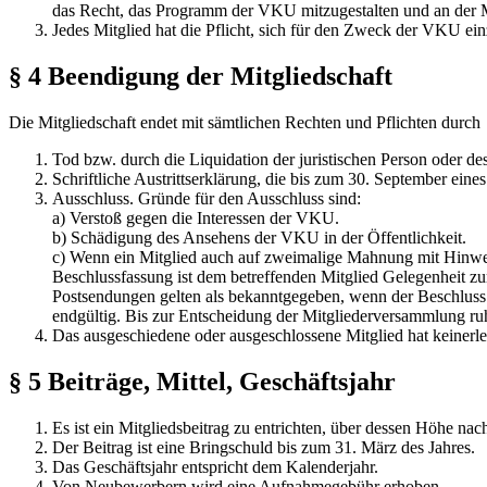
das Recht, das Programm der VKU mitzugestalten und an der 
Jedes Mitglied hat die Pflicht, sich für den Zweck der VKU ei
§ 4 Beendigung der Mitgliedschaft
Die Mitgliedschaft endet mit sämtlichen Rechten und Pflichten durch
Tod bzw. durch die Liquidation der juristischen Person oder 
Schriftliche Austrittserklärung, die bis zum 30. September ein
Ausschluss. Gründe für den Ausschluss sind:
a) Verstoß gegen die Interessen der VKU.
b) Schädigung des Ansehens der VKU in der Öffentlichkeit.
c) Wenn ein Mitglied auch auf zweimalige Mahnung mit Hinweis 
Beschlussfassung ist dem betreffenden Mitglied Gelegenheit z
Postsendungen gelten als bekanntgegeben, wenn der Beschluss a
endgültig. Bis zur Entscheidung der Mitgliederversammlung ruh
Das ausgeschiedene oder ausgeschlossene Mitglied hat keinerl
§ 5 Beiträge, Mittel, Geschäftsjahr
Es ist ein Mitgliedsbeitrag zu entrichten, über dessen Höhe n
Der Beitrag ist eine Bringschuld bis zum 31. März des Jahres.
Das Geschäftsjahr entspricht dem Kalenderjahr.
Von Neubewerbern wird eine Aufnahmegebühr erhoben.