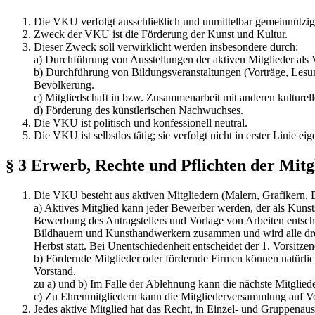
Die VKU verfolgt ausschließlich und unmittelbar gemeinnützi
Zweck der VKU ist die Förderung der Kunst und Kultur.
Dieser Zweck soll verwirklicht werden insbesondere durch:
a) Durchführung von Ausstellungen der aktiven Mitglieder als
b) Durchführung von Bildungsveranstaltungen (Vorträge, Lesunge
Bevölkerung.
c) Mitgliedschaft in bzw. Zusammenarbeit mit anderen kulturell
d) Förderung des künstlerischen Nachwuchses.
Die VKU ist politisch und konfessionell neutral.
Die VKU ist selbstlos tätig; sie verfolgt nicht in erster Linie e
§ 3 Erwerb, Rechte und Pflichten der Mitg
Die VKU besteht aus aktiven Mitgliedern (Malern, Grafikern, 
a) Aktives Mitglied kann jeder Bewerber werden, der als Kunst
Bewerbung des Antragstellers und Vorlage von Arbeiten entschei
Bildhauern und Kunsthandwerkern zusammen und wird alle drei
Herbst statt. Bei Unentschiedenheit entscheidet der 1. Vorsit
b) Fördernde Mitglieder oder fördernde Firmen können natürli
Vorstand.
zu a) und b) Im Falle der Ablehnung kann die nächste Mitglie
c) Zu Ehrenmitgliedern kann die Mitgliederversammlung auf V
Jedes aktive Mitglied hat das Recht, in Einzel- und Gruppenau