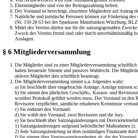
Ehrenmitglieder sind von der Beitragszahlung befreit.
Der Vorstand ist berechtigt, einzelnen Mitgliedern auf Antrag de
Natürliche und juristische Personen können zur Förderung de
(Nr. 150 28 63 bei der Sparkasse Mainfranken Würzburg, BLZ 
Mittel des Vereins dürfen nur für die satzungsgemäßen Zwecke
Zweck des Vereins fremd sind oder durch unverhältnismäßig ho
Auslagen.
§ 6 Mitgliederversammlung
Die Mitglieder sind zu einer Mitgliederversammlung schriftlic
haben beratende Stimme und passives Wahlrecht. Die Mitgliede
aktiven Mitglieder dies schriftlich beantragt.
Die Mitgliederversammlung nimmt u.a. folgendes wahr:
a) Sie beschließt über eingebrachte Anträge. Anträge müssen sc
b) Sie nimmt den jährlichen Geschäfts-, Kassen- und Revisions
worüber Protokoll geführt werden muss. Der Vorstand ist den R
Revisoren verpflichtet, sämtliche erhaltenen Kenntnisse vertrau
c) Sie entlastet den Vorstand.
d) Sie wählt den Vorstand, zwei Revisoren und die Jury.
e) Sie beschließt über Satzungsänderungen mit Dreiviertelmeh
1) Satzungsänderungen aufgrund behördlicher Maßnahmen (z. 
2) Jede Satzungsänderung ist dem zuständigen Finanzamt durc
f) Sie stimmt über Vereinsangelegenheiten ab, die der Vorstand 