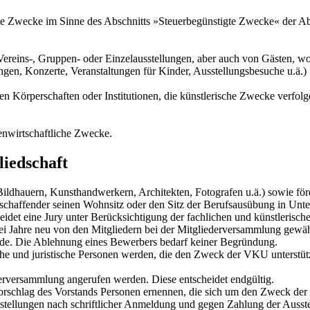
ge Zwecke im Sinne des Abschnitts »Steuerbegünstigte Zwecke« der A
 Vereins-, Gruppen- oder Einzelausstellungen, aber auch von Gästen,
n, Konzerte, Veranstaltungen für Kinder, Ausstellungsbesuche u.ä.) fü
en Körperschaften oder Institutionen, die künstlerische Zwecke verfolg
igenwirtschaftliche Zwecke.
liedschaft
Bildhauern, Kunsthandwerkern, Architekten, Fotografen u.ä.) sowie fö
schaffender seinen Wohnsitz oder den Sitz der Berufsausübung in Unter
det eine Jury unter Berücksichtigung der fachlichen und künstlerische
 Jahre neu von den Mitgliedern bei der Mitgliederversammlung gewähl
zende. Die Ablehnung eines Bewerbers bedarf keiner Begründung.
che und juristische Personen werden, die den Zweck der VKU unterstüt
derversammlung angerufen werden. Diese entscheidet endgültig.
orschlag des Vorstands Personen ernennen, die sich um den Zweck de
sstellungen nach schriftlicher Anmeldung und gegen Zahlung der Ausstel