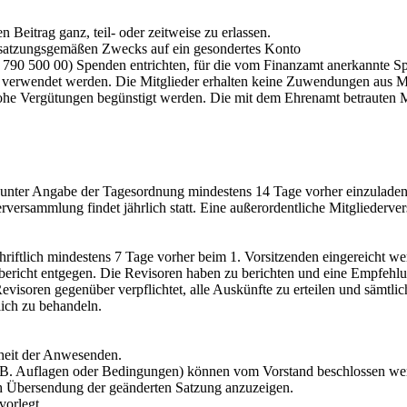
n Beitrag ganz, teil- oder zeitweise zu erlassen.
s satzungsgemäßen Zwecks auf ein gesondertes Konto
790 500 00) Spenden entrichten, für die vom Finanzamt anerkannte Sp
 verwendet werden. Die Mitglieder erhalten keine Zuwendungen aus Mi
he Vergütungen begünstigt werden. Die mit dem Ehrenamt betrauten Mit
h unter Angabe der Tagesordnung mindestens 14 Tage vorher einzuladen.
rversammlung findet jährlich statt. Eine außerordentliche Mitgliederv
hriftlich mindestens 7 Tage vorher beim 1. Vorsitzenden eingereicht we
bericht entgegen. Die Revisoren haben zu berichten und eine Empfehlun
evisoren gegenüber verpflichtet, alle Auskünfte zu erteilen und sämtli
lich zu behandeln.
rheit der Anwesenden.
B. Auflagen oder Bedingungen) können vom Vorstand beschlossen werd
h Übersendung der geänderten Satzung anzuzeigen.
vorlegt.