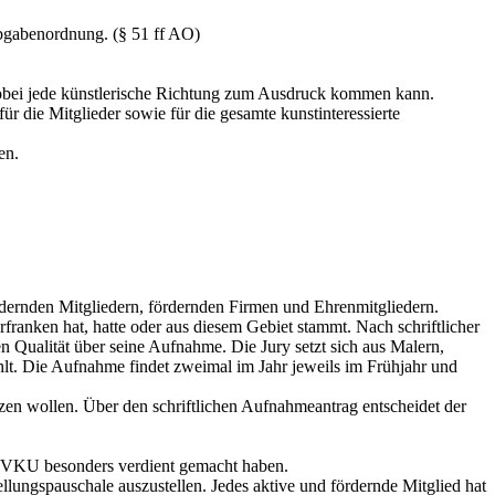
bgabenordnung. (§ 51 ff AO)
 wobei jede künstlerische Richtung zum Ausdruck kommen kann.
r die Mitglieder sowie für die gesamte kunstinteressierte
en.
rdernden Mitgliedern, fördernden Firmen und Ehrenmitgliedern.
franken hat, hatte oder aus diesem Gebiet stammt. Nach schriftlicher
n Qualität über seine Aufnahme. Die Jury setzt sich aus Malern,
t. Die Aufnahme findet zweimal im Jahr jeweils im Frühjahr und
zen wollen. Über den schriftlichen Aufnahmeantrag entscheidet der
r VKU besonders verdient gemacht haben.
lungspauschale auszustellen. Jedes aktive und fördernde Mitglied hat