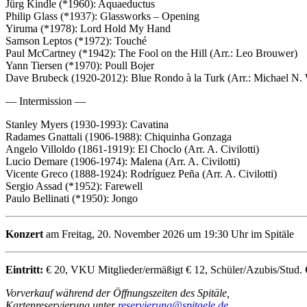
Jürg Kindle (*1960): Aquaeductus
Philip Glass (*1937): Glassworks – Opening
Yiruma (*1978): Lord Hold My Hand
Samson Leptos (*1972): Touché
Paul McCartney (*1942): The Fool on the Hill (Arr.: Leo Brouwer)
Yann Tiersen (*1970): Poull Bojer
Dave Brubeck (1920-2012): Blue Rondo à la Turk (Arr.: Michael N. 
— Intermission —
Stanley Myers (1930-1993): Cavatina
Radames Gnattali (1906-1988): Chiquinha Gonzaga
Angelo Villoldo (1861-1919): El Choclo (Arr. A. Civilotti)
Lucio Demare (1906-1974): Malena (Arr. A. Civilotti)
Vicente Greco (1888-1924): Rodríguez Peña (Arr. A. Civilotti)
Sergio Assad (*1952): Farewell
Paulo Bellinati (*1950): Jongo
Konzert
am Freitag, 20. November 2026 um 19:30 Uhr im Spitäle
Eintritt:
€ 20, VKU Mitglieder/ermäßigt € 12, Schüler/Azubis/Stud. 
Vorverkauf während der Öffnungszeiten des Spitäle,
Kartenreservierung unter
reservierung@spitaele.de