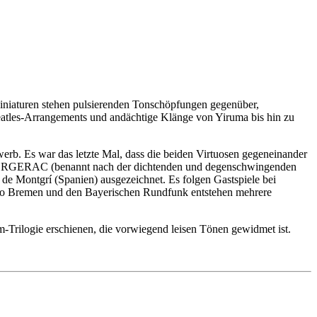
Miniaturen stehen pulsierenden Tonschöpfungen gegenüber,
eatles-Arrangements und andächtige Klänge von Yiruma bis hin zu
b. Es war das letzte Mal, dass die beiden Virtuosen gegeneinander
 BERGERAC (benannt nach der dichtenden und degenschwingenden
e Montgrí (Spanien) ausgezeichnet. Es folgen Gastspiele bei
adio Bremen und den Bayerischen Rundfunk entstehen mehrere
ilogie erschienen, die vorwiegend leisen Tönen gewidmet ist.