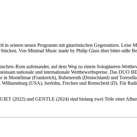
elt in seinem neuen Programm mit gitarristischen Gegensätzen. Leise 
 Stücken. Von Minimal Music made by Philip Glass über bitter-süße B
ünchen–Rom aufeinander, auf dem Weg zu einem Sologitarren-Wettbewer
gemeinsam nationale und internationale Wettbewerbspreise. Das DUO
n Montélimar (Frankreich), Bubenreuth (Deutschland) und Torroella d
L), Williamsburg (USA), Iserlohn, Frechen und Remscheid (D). Für R
T (2022) und GENTLE (2024) sind bislang zwei Teile einer Album-Tr