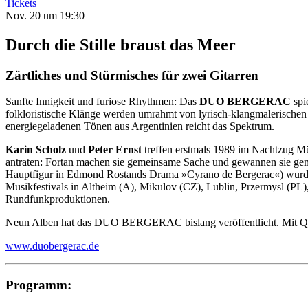
Tickets
Nov. 20 um 19:30
Durch die Stille braust das Meer
Zärtliches und Stürmisches für zwei Gitarren
Sanfte Innigkeit und furiose Rhythmen: Das
DUO BERGERAC
spi
folkloristische Klänge werden umrahmt von lyrisch-klangmalerischen
energiegeladenen Tönen aus Argentinien reicht das Spektrum.
Karin Scholz
und
Peter Ernst
treffen erstmals 1989 im Nachtzug M
antraten: Fortan machen sie gemeinsame Sache und gewannen sie 
Hauptfigur in Edmond Rostands Drama »Cyrano de Bergerac«) wurde i
Musikfestivals in Altheim (A), Mikulov (CZ), Lublin, Przermysl (P
Rundfunkproduktionen.
Neun Alben hat das DUO BERGERAC bislang veröffentlicht. Mit QUIE
www.duobergerac.de
Programm: