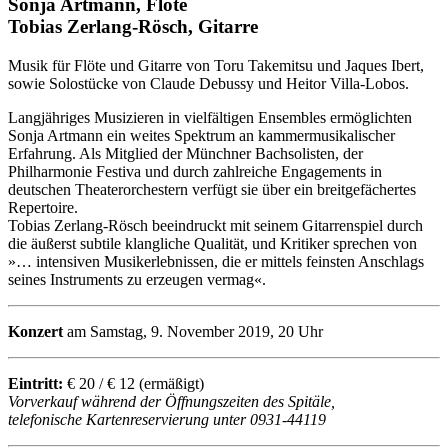
Sonja Artmann, Flöte
Tobias Zerlang-Rösch, Gitarre
Musik für Flöte und Gitarre von Toru Takemitsu und Jaques Ibert,
sowie Solostücke von Claude Debussy und Heitor Villa-Lobos.
Langjähriges Musizieren in vielfältigen Ensembles ermöglichten
Sonja Artmann ein weites Spektrum an kammermusikalischer
Erfahrung. Als Mitglied der Münchner Bachsolisten, der
Philharmonie Festiva und durch zahlreiche Engagements in
deutschen Theaterorchestern verfügt sie über ein breitgefächertes
Repertoire.
Tobias Zerlang-Rösch beeindruckt mit seinem Gitarrenspiel durch
die äußerst subtile klangliche Qualität, und Kritiker sprechen von
»… intensiven Musikerlebnissen, die er mittels feinsten Anschlags
seines Instruments zu erzeugen vermag«.
Konzert
am Samstag, 9. November 2019, 20 Uhr
Eintritt:
€ 20 / € 12 (ermäßigt)
Vorverkauf während der Öffnungszeiten des Spitäle,
telefonische Kartenreservierung unter 0931-44119