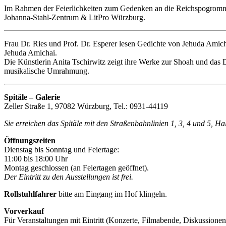
Im Rahmen der Feierlichkeiten zum Gedenken an die Reichspogromnac
Johanna-Stahl-Zentrum & LitPro Würzburg.
Frau Dr. Ries und Prof. Dr. Esperer lesen Gedichte von Jehuda Amich
Jehuda Amichai.
Die Künstlerin Anita Tschirwitz zeigt ihre Werke zur Shoah und das
musikalische Umrahmung.
Spitäle – Galerie
Zeller Straße 1, 97082 Würzburg, Tel.: 0931-44119
Sie erreichen das Spitäle mit den Straßenbahnlinien 1, 3, 4 und 5, H
Öffnungszeiten
Dienstag bis Sonntag und Feiertage:
11:00 bis 18:00 Uhr
Montag geschlossen (an Feiertagen geöffnet).
Der Eintritt zu den Ausstellungen ist frei.
Rollstuhlfahrer
bitte am Eingang im Hof klingeln.
Vorverkauf
Für Veranstaltungen mit Eintritt (Konzerte, Filmabende, Diskussionen