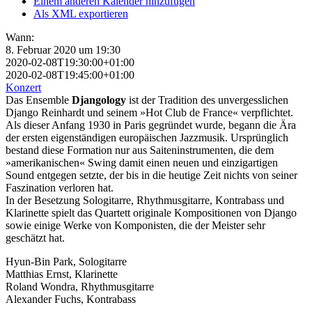
Einem anderen Kalender hinzufügen
Als XML exportieren
Wann:
8. Februar 2020 um 19:30
2020-02-08T19:30:00+01:00
2020-02-08T19:45:00+01:00
Konzert
Das Ensemble
Djangology
ist der Tradition des unvergesslichen
Django Reinhardt und seinem »Hot Club de France« verpflichtet.
Als dieser Anfang 1930 in Paris gegründet wurde, begann die Ära
der ersten eigenständigen europäischen Jazzmusik. Ursprünglich
bestand diese Formation nur aus Saiteninstrumenten, die dem
»amerikanischen« Swing damit einen neuen und einzigartigen
Sound entgegen setzte, der bis in die heutige Zeit nichts von seiner
Faszination verloren hat.
In der Besetzung Sologitarre, Rhythmusgitarre, Kontrabass und
Klarinette spielt das Quartett originale Kompositionen von Django
sowie einige Werke von Komponisten, die der Meister sehr
geschätzt hat.
Hyun-Bin Park, Sologitarre
Matthias Ernst, Klarinette
Roland Wondra, Rhythmusgitarre
Alexander Fuchs, Kontrabass