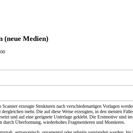
n (neue Medien)
:00
Scanner erzeugte Strukturen nach verschiedenartigen Vorlagen werden vie
 dergleichen mehr. Die auf diese Weise erzeugten, in den meisten Fäll
zt und auf eine geeignete Unterlage geklebt. Die Erstmotive sind im
on durch Überformung, wiederholtes Fragmentieren und Montieren.
urnah, astronomisch, ornamental oder religiös verstanden werden, bis