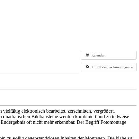
Kalender
Zum Kalender hinzufügen
lfältig elektronisch bearbeitet, zerschnitten, vergrößert,
en quadratischen Bildbausteine werden kombiniert und zu teilweise
 Endergebnis oft nicht mehr erkennbar. Der Begriff Fotomontage
 hin zu völlig gegenstandslosen Inhalten der Montagen. Die Nähe zu