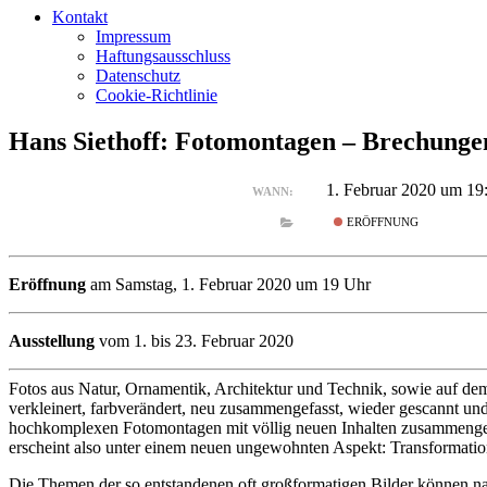
Kontakt
Impressum
Haftungsausschluss
Datenschutz
Cookie-Richtlinie
Hans Siethoff: Fotomontagen – Brechunge
1. Februar 2020 um 19
WANN:
ERÖFFNUNG
Eröffnung
am Samstag, 1. Februar 2020 um 19 Uhr
Ausstellung
vom 1. bis 23. Februar 2020
Fotos aus Natur, Ornamentik, Architektur und Technik, sowie auf dem 
verkleinert, farbverändert, neu zusammengefasst, wieder gescannt und
hochkomplexen Fotomontagen mit völlig neuen Inhalten zusammengeset
erscheint also unter einem neuen ungewohnten Aspekt: Transformati
Die Themen der so entstandenen oft großformatigen Bilder können nat