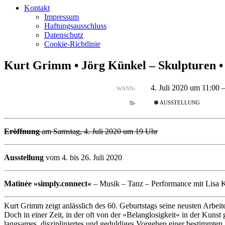
Kontakt
Impressum
Haftungsausschluss
Datenschutz
Cookie-Richtlinie
Kurt Grimm • Jörg Künkel – Skulpturen •
4. Juli 2020 um 11:00 
WANN:
AUSSTELLUNG
Eröffnung
am Samstag, 4. Juli 2020 um 19 Uhr
Ausstellung
vom 4. bis 26. Juli 2020
Matinée »simply.connect«
– Musik – Tanz – Performance mit Lisa 
Kurt Grimm zeigt anlässlich des 60. Geburtstags seine neusten Arbeite
Doch in einer Zeit, in der oft von der »Belanglosigkeit« in der Kuns
langsames, diszipliniertes und geduldiges Vorgehen einer bestimmten 