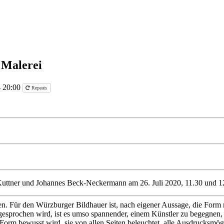
 Malerei
– 20:00
Repeats
Kuttner und Johannes Beck-Neckermann am 26. Juli 2020, 11.30 und 1
n. Für den Würzburger Bildhauer ist, nach eigener Aussage, die Form ni
t gesprochen wird, ist es umso spannender, einem Künstler zu begegnen, 
Form bewusst wird, sie von allen Seiten beleuchtet, alle Ausdrucksmög