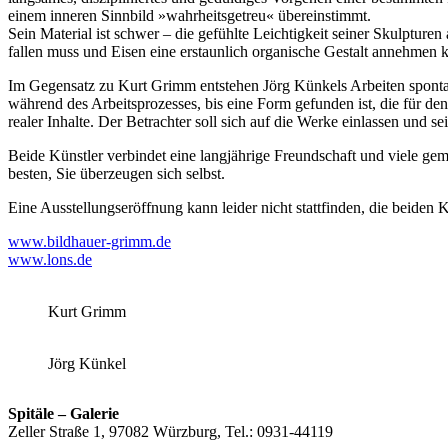
einem inneren Sinnbild »wahrheitsgetreu« übereinstimmt.
Sein Material ist schwer – die gefühlte Leichtigkeit seiner Skulpture
fallen muss und Eisen eine erstaunlich organische Gestalt annehmen 
Im Gegensatz zu Kurt Grimm entstehen Jörg Künkels Arbeiten spontan 
während des Arbeitsprozesses, bis eine Form gefunden ist, die für de
realer Inhalte. Der Betrachter soll sich auf die Werke einlassen und 
Beide Künstler verbindet eine langjährige Freundschaft und viele g
besten, Sie überzeugen sich selbst.
Eine Ausstellungseröffnung kann leider nicht stattfinden, die beiden 
www.bildhauer-grimm.de
www.lons.de
Kurt Grimm
Jörg Künkel
Spitäle – Galerie
Zeller Straße 1, 97082 Würzburg, Tel.: 0931-44119