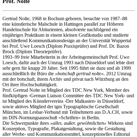
Prof. Nolte
Gertrud Nolte, 1968 in Bochum geboren, besuchte von 1987–88
eine künstlerische Malschule in Hattingen parallel zur Höheren
Handelsschule für Abiturienten, absolvierte nachfolgend ein
einjähriges Praktikum in einem kleinen Grafikstudio und studierte
anschließend Kommunikationsdesign an der Universität Wuppertal
bei Prof. Uwe Loesch (Diplom Praxisprüfer) und Prof. Dr. Bazon
Brock (Diplom Theorieprüfer).
1993–99 freie Mitarbeiterin in der Arbeitsgemeinschaft Prof. Uwe
Loesch, dafür auch der Umzug 1993 nach Düsseldorf und lebte dort
sehr gern für knapp 20 Jahre. Seit 1995 führt sie dazu und ab 1999
ausschließlich ihr Büro die
»botschaft gertrud nolte«
. 2012 Umzug
mit der botschaft, ihrem Archiv und privat nach Würzburg an den
Ort ihrer Hochschultätigkeit.
Prof. Gertrud Nolte ist Mitglied des TDC New York, Member des
fünfköpfigen ›German Liaison Committee des TDC New York‹ und
ist Mitglied des Künstlervereins ›Der Malkasten‹ in Düsseldorf,
sowie aktives Mitglied der tgm Typographische Gesellschaft
München, im Lesbar-Verbund mit Teilnehmern aus D.A.CH, sowie
im DIN-Normungsausschuß »Schriften« in Berlin.
Die Schwerpunkte ihres
»alles. außer. gewöhnlichen«
Wirkens sind
Konzeption, Typografie, Plakatgestaltung, sowie die Gestaltung
aller Werbe- und Kommunikationsmittel, konzeptionelles Editorial