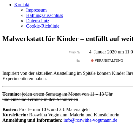
Kontakt
Impressum
Haftungsausschluss
Datenschutz
Cookie-Richtlinie
Malwerkstatt für Kinder – entfällt auf wei
4. Januar 2020 um 11:
WANN:
VERANSTALTUNG
Inspiriert von der aktuellen Ausstellung im Spitäle können Kinder Ih
Experimentieren haben.
Termine:
jeden ersten Samstag im Monat von 11 – 13 Uhr
und einzelne Termine in den Schulferien
Kosten:
Pro Termin 10 € und 3 € Materialgeld
Kursleiterin:
Roswitha Vogtmann, Malerin und Kunstlehrerin
Anmeldung und Information:
info@roswitha-vogtmann.de