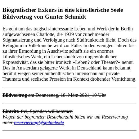
Biografischer Exkurs in eine künstlerische Seele
Bildvortrag von Gunter Schmidt
Es geht um das tragisch-interessante Leben und Werk der in Berlin
aufgewachsenen Charlotte, die 1939 vor zunehmender
Stigmatisierung und Verfolgung nach Südfrankreich flieht. Doch das
Refugium in Villefranche wird zur Falle. In den wenigen Jahren bis
zu ihrer Ermordung in Auschwitz schafft sie ein enormes
künstlerisches Werk, ein Lebensbuch von ungewöhnlicher
Expressivität, das sie bitter-ironisch »Leben? oder Theater?« nennt.
Das in Amsterdam gelagerte Werk, in Deutschland kaum bekannt,
berührt wegen seiner authenthischen Innenschau auf private
Traumata und seelische Pression im Kontext drohender Vernichtung.
Bildvortrag
am Donnerstag, 18. März 2021, 19 Uhr
Eintritt:
frei, Spenden willkommen
Wegen der begrenzten Besucherzahl bitten wir um Reservierung
unter
reservierung@spitaele.de