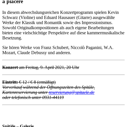
a piacere
In diesem abwechslungsreichen Konzertprogramm spielen Kevin
Schwarz (Violine) und Eduard Hausauer (Gitarre) ausgewählte
Werke der Klassik und Romantik sowie des Impressionismus.
Sowohl Originalkompositionen als auch eigene Bearbeitungen
bieten eine vielschichtige Perspektive auf diese kammermusikalische
Besetzung.
Sie hören Werke von Franz Schubert, Niccolò Paganini, W.A.
Mozart, Claude Debussy und anderen.
Konzert
am Freitag, 9. April 2021, 20 Uhr
Eintritt:
€ 12 / € 8 (ermäßigt)
Vorverkauf während der Öffnungszeiten des Spitäle,
Kartenreservierung unter
reservierung@spitaele.de
oder telefonisch unter 0931-44119
Spitäle – Galerie