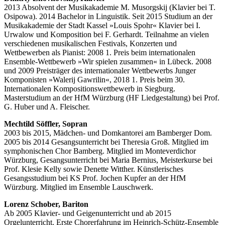
2013 Absolvent der Musikakademie M. Musorgskij (Klavier bei T.
Osipowa). 2014 Bachelor in Linguistik. Seit 2015 Studium an der
Musikakademie der Stadt Kassel »Louis Spohr« Klavier bei I.
Urwalow und Komposition bei F. Gerhardt. Teilnahme an vielen
verschiedenen musikalischen Festivals, Konzerten und
Wettbewerben als Pianist: 2008 1. Preis beim internationalen
Ensemble-Wettbewerb »Wir spielen zusammen« in Lübeck. 2008
und 2009 Preisträger des internationaler Wettbewerbs Junger
Komponisten »Walerij Gawrilin«, 2018 1. Preis beim 30.
Internationalen Kompositionswettbewerb in Siegburg.
Masterstudium an der HfM Würzburg (HF Liedgestaltung) bei Prof.
G. Huber und A. Fleischer.
Mechtild Söffler, Sopran
2003 bis 2015, Mädchen- und Domkantorei am Bamberger Dom.
2005 bis 2014 Gesangsunterricht bei Theresia Groß. Mitglied im
symphonischen Chor Bamberg. Mitglied im Monteverdichor
Würzburg, Gesangsunterricht bei Maria Bernius, Meisterkurse bei
Prof. Klesie Kelly sowie Denette Witther. Künstlerisches
Gesangsstudium bei KS Prof. Jochen Kupfer an der HfM
Würzburg. Mitglied im Ensemble Lauschwerk.
Lorenz Schober, Bariton
Ab 2005 Klavier- und Geigenunterricht und ab 2015
Orgelunterricht. Erste Chorerfahrung im Heinrich-Schütz-Ensemble