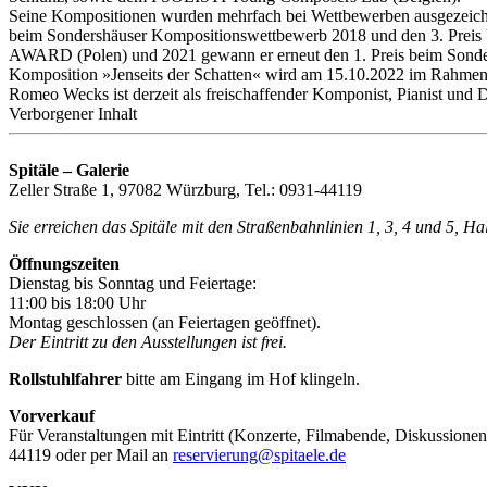
Seine Kompositionen wurden mehrfach bei Wettbewerben ausgezeichne
beim Sondershäuser Kompositionswettbewerb 2018 und den 3. Prei
AWARD (Polen) und 2021 gewann er erneut den 1. Preis beim Sond
Komposition »Jenseits der Schatten« wird am 15.10.2022 im Rahmen d
Romeo Wecks ist derzeit als freischaffender Komponist, Pianist und Di
Verborgener Inhalt
Spitäle – Galerie
Zeller Straße 1, 97082 Würzburg, Tel.: 0931-44119
Sie erreichen das Spitäle mit den Straßenbahnlinien 1, 3, 4 und 5, H
Öffnungszeiten
Dienstag bis Sonntag und Feiertage:
11:00 bis 18:00 Uhr
Montag geschlossen (an Feiertagen geöffnet).
Der Eintritt zu den Ausstellungen ist frei.
Rollstuhlfahrer
bitte am Eingang im Hof klingeln.
Vorverkauf
Für Veranstaltungen mit Eintritt (Konzerte, Filmabende, Diskussionen
44119 oder per Mail an
reservierung@spitaele.de