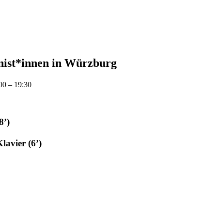
ist*innen in Würzburg
00 – 19:30
8’)
avier (6’)