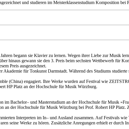
gezeichnet und studieren im Meisterklassenstudium Komposition bei P
ahren begann sie Klavier zu lernen. Wegen ihrer Liebe zur Musik lernt
ber hinaus gewann sie den 3. Preis beim sechsten Wettbewerb für Kom
esem Preis ausgezeichnet.
er Akademie für Tonkunst Darmstadt. Während des Studiums studierte s
semble (China) engagiert. Ihre Werke wurden auf Festival wie ZEITS
obert HP Platz an der Hochschule für Musik Würzburg.
n im Bachelor– und Masterstudium an der Hochschule für Musik »Fran
on an der Hochschule für Musik Würzburg bei Prof. Robert HP Platz. Zu
ierten Interpreten im In– und Ausland zusammen. Auf Festivals wie
n seine Werke zu hören. Zusätzliche Anregungen erhielt er durch Int