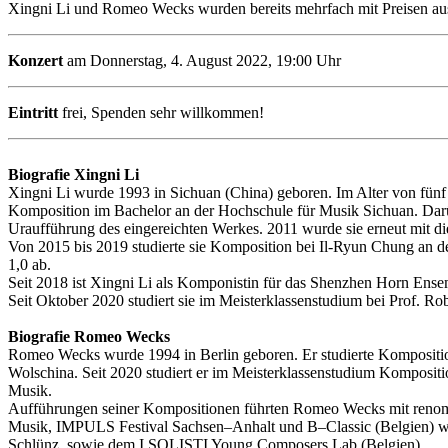
Xingni Li und Romeo Wecks wurden bereits mehrfach mit Preisen aus
Konzert
am Donnerstag, 4. August 2022, 19:00 Uhr
Eintritt
frei, Spenden sehr willkommen!
Biografie Xingni Li
Xingni Li wurde 1993 in Sichuan (China) geboren. Im Alter von fünf J
Komposition im Bachelor an der Hochschule für Musik Sichuan. Darü
Uraufführung des eingereichten Werkes. 2011 wurde sie erneut mit di
Von 2015 bis 2019 studierte sie Komposition bei Il-Ryun Chung an d
1,0 ab.
Seit 2018 ist Xingni Li als Komponistin für das Shenzhen Horn En
Seit Oktober 2020 studiert sie im Meisterklassenstudium bei Prof. R
Biografie Romeo Wecks
Romeo Wecks wurde 1994 in Berlin geboren. Er studierte Kompositio
Wolschina. Seit 2020 studiert er im Meisterklassenstudium Kompositi
Musik.
Aufführungen seiner Kompositionen führten Romeo Wecks mit renomm
Musik, IMPULS Festival Sachsen–Anhalt und B–Classic (Belgien) ware
Schlünz, sowie dem I SOLISTI Young Composers Lab (Belgien).