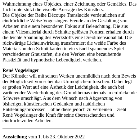
Wahrnehmung eines Objektes, einer Zeichnung oder Gemäldes. Das
Licht unterstützt die visuelle Aussage des Künstlers.
Die Objekte der Reihe Découpe Translucide verdeutlichen auf
eindrückliche Weise Vogelsingers Freude an der Gestaltung von
Arbeiten mit einem besonderen Fokus auf Beleuchtung. Die aus
einem Vliesmaterial durch Schnitte gelösten Formen erhalten durch
die leichte Spannung des Werkstoffs eine Dreidimensionalität. Die
rückwärtige Lichteinwirkung transformiert die weiße Farbe des
Materials an den Schnittkanten in ein visuell spannendes Spiel
verschiedener Graustufen, die den Werken eine bezaubernde
Plastizität und hypnotische Lebendigkeit verleihen.
René Vogelsinger
Der Künstler will mit seinen Werken unermüdlich nach dem Beweis
der Möglichkeit von scheinbar Unmöglichem forschen. Dabei legt
er großen Wert auf eine Ästhetik der Leichtigkeit, die auch bei
variierender Wiederholung des Grundthemas niemals in erdrückende
Schwere umschlägt. Aus dem Wunsch nach Abgrenzung von
bisherigen künstlerischen Gedanken und natürlichen
Entstehungsprozessen – ohne diese jedoch zu verneinen – zieht
René Vogelsinger die Kraft für seine überraschenden und
eindrucksvollen Arbeiten.
Ausstellung
vom 1. bis 23. Oktober 2022