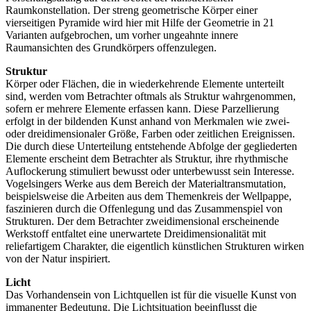
Raumkonstellation. Der streng geometrische Körper einer
vierseitigen Pyramide wird hier mit Hilfe der Geometrie in 21
Varianten aufgebrochen, um vorher ungeahnte innere
Raumansichten des Grundkörpers offenzulegen.
Struktur
Körper oder Flächen, die in wiederkehrende Elemente unterteilt
sind, werden vom Betrachter oftmals als Struktur wahrgenommen,
sofern er mehrere Elemente erfassen kann. Diese Parzellierung
erfolgt in der bildenden Kunst anhand von Merkmalen wie zwei-
oder dreidimensionaler Größe, Farben oder zeitlichen Ereignissen.
Die durch diese Unterteilung entstehende Abfolge der gegliederten
Elemente erscheint dem Betrachter als Struktur, ihre rhythmische
Auflockerung stimuliert bewusst oder unterbewusst sein Interesse.
Vogelsingers Werke aus dem Bereich der Materialtransmutation,
beispielsweise die Arbeiten aus dem Themenkreis der Wellpappe,
faszinieren durch die Offenlegung und das Zusammenspiel von
Strukturen. Der dem Betrachter zweidimensional erscheinende
Werkstoff entfaltet eine unerwartete Dreidimensionalität mit
reliefartigem Charakter, die eigentlich künstlichen Strukturen wirken
von der Natur inspiriert.
Licht
Das Vorhandensein von Lichtquellen ist für die visuelle Kunst von
immanenter Bedeutung. Die Lichtsituation beeinflusst die