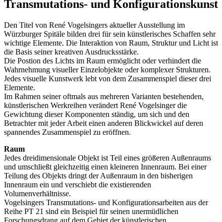
Transmutations- und Konfigurationskunst
Den Titel von René Vogelsingers aktueller Ausstellung im
Würzburger Spitäle bilden drei für sein künstlerisches Schaffen sehr
wichtige Elemente. Die Interaktion von Raum, Struktur und Licht ist
die Basis seiner kreativen Ausdrucksstärke.
Die Postion des Lichts im Raum ermöglicht oder verhindert die
Wahrnehmung visueller Einzelobjekte oder komplexer Strukturen.
Jedes visuelle Kunstwerk lebt von dem Zusammenspiel dieser drei
Elemente.
Im Rahmen seiner oftmals aus mehreren Varianten bestehenden,
künstlerischen Werkreihen verändert René Vogelsinger die
Gewichtung dieser Komponenten ständig, um sich und den
Betrachter mit jeder Arbeit einen anderen Blickwickel auf deren
spannendes Zusammenspiel zu eröffnen.
Raum
Jedes dreidimensionale Objekt ist Teil eines größeren Außenraums
und umschließt gleichzeitig einen kleineren Innenraum. Bei einer
Teilung des Objekts dringt der Außenraum in den bisherigen
Innenraum ein und verschiebt die existierenden
Volumenverhältnisse.
Vogelsingers Transmutations- und Konfigurationsarbeiten aus der
Reihe PT 21 sind ein Beispiel für seinen unermüdlichen
Forschungsdrang auf dem Gebiet der künstlerischen