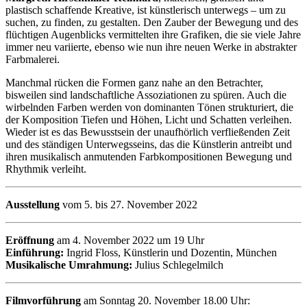
plastisch schaffende Kreative, ist künstlerisch unterwegs – um zu
suchen, zu finden, zu gestalten. Den Zauber der Bewegung und des
flüchtigen Augenblicks vermittelten ihre Grafiken, die sie viele Jahre
immer neu variierte, ebenso wie nun ihre neuen Werke in abstrakter
Farbmalerei.
Manchmal rücken die Formen ganz nahe an den Betrachter,
bisweilen sind landschaftliche Assoziationen zu spüren. Auch die
wirbelnden Farben werden von dominanten Tönen strukturiert, die
der Komposition Tiefen und Höhen, Licht und Schatten verleihen.
Wieder ist es das Bewusstsein der unaufhörlich verfließenden Zeit
und des ständigen Unterwegsseins, das die Künstlerin antreibt und
ihren musikalisch anmutenden Farbkompositionen Bewegung und
Rhythmik verleiht.
Ausstellung
vom 5. bis 27. November 2022
Eröffnung
am 4. November 2022 um 19 Uhr
Einführung:
Ingrid Floss, Künstlerin und Dozentin, München
Musikalische Umrahmung:
Julius Schlegelmilch
Filmvorführung
am Sonntag 20. November 18.00 Uhr: