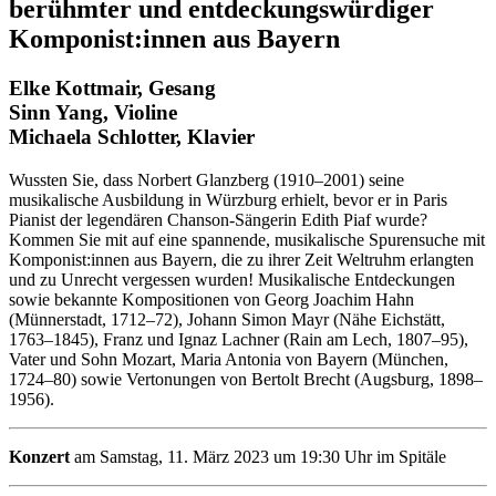
berühmter und entdeckungswürdiger
Komponist:innen aus Bayern
Elke Kottmair, Gesang
Sinn Yang, Violine
Michaela Schlotter, Klavier
Wussten Sie, dass Norbert Glanzberg (1910–2001) seine
musikalische Ausbildung in Würzburg erhielt, bevor er in Paris
Pianist der legendären Chanson-Sängerin Edith Piaf wurde?
Kommen Sie mit auf eine spannende, musikalische Spurensuche mit
Komponist:innen aus Bayern, die zu ihrer Zeit Weltruhm erlangten
und zu Unrecht vergessen wurden! Musikalische Entdeckungen
sowie bekannte Kompositionen von Georg Joachim Hahn
(Münnerstadt, 1712–72), Johann Simon Mayr (Nähe Eichstätt,
1763–1845), Franz und Ignaz Lachner (Rain am Lech, 1807–95),
Vater und Sohn Mozart, Maria Antonia von Bayern (München,
1724–80) sowie Vertonungen von Bertolt Brecht (Augsburg, 1898–
1956).
Konzert
am Samstag, 11. März 2023 um 19:30 Uhr im Spitäle