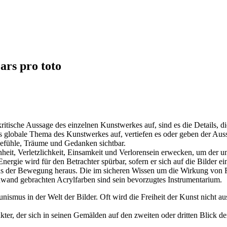
rs pro toto
0
kritische Aussage des einzelnen Kunstwerkes auf, sind es die Details, 
 globale Thema des Kunstwerkes auf, vertiefen es oder geben der Auss
 Gefühle, Träume und Gedanken sichtbar.
eit, Verletzlichkeit, Einsamkeit und Verlorensein erwecken, um der u
ergie wird für den Betrachter spürbar, sofern er sich auf die Bilder ein
aus der Bewegung heraus. Die im sicheren Wissen um die Wirkung von Fa
nwand gebrachten Acrylfarben sind sein bevorzugtes Instrumentarium.
rtunismus in der Welt der Bilder. Oft wird die Freiheit der Kunst nich
rakter, der sich in seinen Gemälden auf den zweiten oder dritten Blick