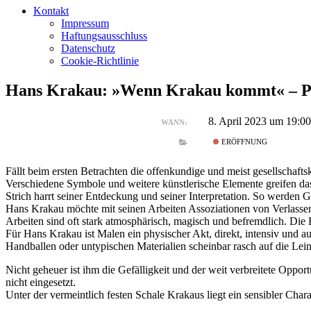
Kontakt
Impressum
Haftungsausschluss
Datenschutz
Cookie-Richtlinie
Hans Krakau: »Wenn Krakau kommt« – Pa
8. April 2023 um 19:0
WANN:
ERÖFFNUNG
Fällt beim ersten Betrachten die offenkundige und meist gesellschafts
Verschiedene Symbole und weitere künstlerische Elemente greifen das
Strich harrt seiner Entdeckung und seiner Interpretation. So werden
Hans Krakau möchte mit seinen Arbeiten Assoziationen von Verlassenh
Arbeiten sind oft stark atmosphärisch, magisch und befremdlich. Die En
Für Hans Krakau ist Malen ein physischer Akt, direkt, intensiv und 
Handballen oder untypischen Materialien scheinbar rasch auf die Lei
Nicht geheuer ist ihm die Gefälligkeit und der weit verbreitete Oppo
nicht eingesetzt.
Unter der vermeintlich festen Schale Krakaus liegt ein sensibler Cha