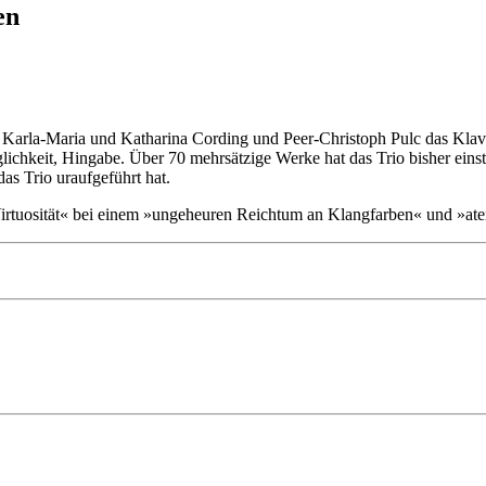
en
rn Karla-Maria und Katharina Cording und Peer-Christoph Pulc das Kla
glichkeit, Hingabe. Über 70 mehrsätzige Werke hat das Trio bisher eins
as Trio uraufgeführt hat.
irtuosität« bei einem »ungeheuren Reichtum an Klangfarben« und »ate