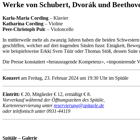
Werke von Schubert, Dvorák und Beethov
Karla-Maria Cording
– Klavier
Katharina Cording
– Violine
Peer-Christoph Pulc
– Violoncello
In mittlerweile mehr als zwanzig Jahren haben die beiden Schweste
geschliffen, welcher auf drei tragenden Säulen fusst: Einigkeit, Bewe
wie beispielsweise Erkki Sven Tüür oder Thomas Stöß, dessen Suite d
Die Presse konstatiert »herausragende Kompetenz«, »imponierende V
Konzert
am Freitag, 23. Februar 2024 um 19:30 Uhr im Spitäle
Eintritt:
€ 20, Mitglieder € 12, ermäßigt € 8.
Vorverkauf während der Öffnungszeiten des Spitäle,
Kartenreservierung unter
reservierung@spitaele.de
oder telefonisch unter 0931-44119
Spitäle – Galerie