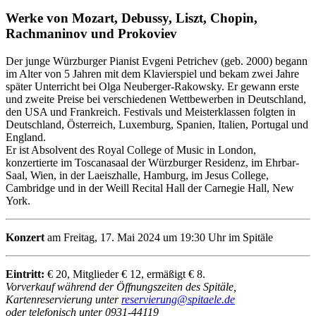
Werke von Mozart, Debussy, Liszt, Chopin,
Rachmaninov und Prokoviev
Der junge Würzburger Pianist Evgeni Petrichev (geb. 2000) begann
im Alter von 5 Jahren mit dem Klavierspiel und bekam zwei Jahre
später Unterricht bei Olga Neuberger-Rakowsky. Er gewann erste
und zweite Preise bei verschiedenen Wettbewerben in Deutschland,
den USA und Frankreich. Festivals und Meisterklassen folgten in
Deutschland, Österreich, Luxemburg, Spanien, Italien, Portugal und
England.
Er ist Absolvent des Royal College of Music in London,
konzertierte im Toscanasaal der Würzburger Residenz, im Ehrbar-
Saal, Wien, in der Laeiszhalle, Hamburg, im Jesus College,
Cambridge und in der Weill Recital Hall der Carnegie Hall, New
York.
Konzert
am Freitag, 17. Mai 2024 um 19:30 Uhr im Spitäle
Eintritt:
€ 20, Mitglieder € 12, ermäßigt € 8.
Vorverkauf während der Öffnungszeiten des Spitäle,
Kartenreservierung unter
reservierung@spitaele.de
oder telefonisch unter 0931-44119