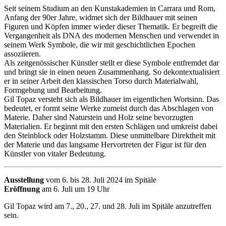
Seit seinem Studium an den Kunstakademien in Carrara und Rom,
Anfang der 90er Jahre, widmet sich der Bildhauer mit seinen
Figuren und Köpfen immer wieder dieser Thematik. Er begreift die
Vergangenheit als DNA des modernen Menschen und verwendet in
seinem Werk Symbole, die wir mit geschichtlichen Epochen
assoziieren.
Als zeitgenössischer Künstler stellt er diese Symbole entfremdet dar
und bringt sie in einen neuen Zusammenhang. So dekontextualisiert
er in seiner Arbeit den klassischen Torso durch Materialwahl,
Formgebung und Bearbeitung.
Gil Topaz versteht sich als Bildhauer im eigentlichen Wortsinn. Das
bedeutet, er formt seine Werke zumeist durch das Abschlagen von
Materie. Daher sind Naturstein und Holz seine bevorzugten
Materialien. Er beginnt mit den ersten Schlägen und umkreist dabei
den Steinblock oder Holzstamm. Diese unmittelbare Direktheit mit
der Materie und das langsame Hervortreten der Figur ist für den
Künstler von vitaler Bedeutung.
Ausstellung
vom 6. bis 28. Juli 2024 im Spitäle
Eröffnung
am 6. Juli um 19 Uhr
Gil Topaz wird am 7., 20., 27. und 28. Juli im Spitäle anzutreffen
sein.