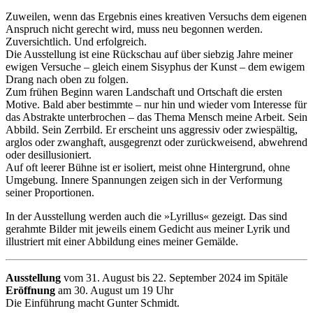
Zuweilen, wenn das Ergebnis eines kreativen Versuchs dem eigenen
Anspruch nicht gerecht wird, muss neu begonnen werden.
Zuversichtlich. Und erfolgreich.
Die Ausstellung ist eine Rückschau auf über siebzig Jahre meiner
ewigen Versuche – gleich einem Sisyphus der Kunst – dem ewigem
Drang nach oben zu folgen.
Zum frühen Beginn waren Landschaft und Ortschaft die ersten
Motive. Bald aber bestimmte – nur hin und wieder vom Interesse für
das Abstrakte unterbrochen – das Thema Mensch meine Arbeit. Sein
Abbild. Sein Zerrbild. Er erscheint uns aggressiv oder zwiespältig,
arglos oder zwanghaft, ausgegrenzt oder zurückweisend, abwehrend
oder desillusioniert.
Auf oft leerer Bühne ist er isoliert, meist ohne Hintergrund, ohne
Umgebung. Innere Spannungen zeigen sich in der Verformung
seiner Proportionen.
In der Ausstellung werden auch die »Lyrillus« gezeigt. Das sind
gerahmte Bilder mit jeweils einem Gedicht aus meiner Lyrik und
illustriert mit einer Abbildung eines meiner Gemälde.
Ausstellung
vom 31. August bis 22. September 2024 im Spitäle
Eröffnung
am 30. August um 19 Uhr
Die Einführung macht Gunter Schmidt.