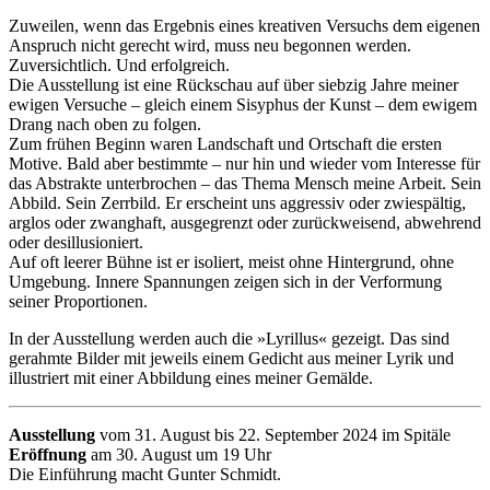
Zuweilen, wenn das Ergebnis eines kreativen Versuchs dem eigenen
Anspruch nicht gerecht wird, muss neu begonnen werden.
Zuversichtlich. Und erfolgreich.
Die Ausstellung ist eine Rückschau auf über siebzig Jahre meiner
ewigen Versuche – gleich einem Sisyphus der Kunst – dem ewigem
Drang nach oben zu folgen.
Zum frühen Beginn waren Landschaft und Ortschaft die ersten
Motive. Bald aber bestimmte – nur hin und wieder vom Interesse für
das Abstrakte unterbrochen – das Thema Mensch meine Arbeit. Sein
Abbild. Sein Zerrbild. Er erscheint uns aggressiv oder zwiespältig,
arglos oder zwanghaft, ausgegrenzt oder zurückweisend, abwehrend
oder desillusioniert.
Auf oft leerer Bühne ist er isoliert, meist ohne Hintergrund, ohne
Umgebung. Innere Spannungen zeigen sich in der Verformung
seiner Proportionen.
In der Ausstellung werden auch die »Lyrillus« gezeigt. Das sind
gerahmte Bilder mit jeweils einem Gedicht aus meiner Lyrik und
illustriert mit einer Abbildung eines meiner Gemälde.
Ausstellung
vom 31. August bis 22. September 2024 im Spitäle
Eröffnung
am 30. August um 19 Uhr
Die Einführung macht Gunter Schmidt.