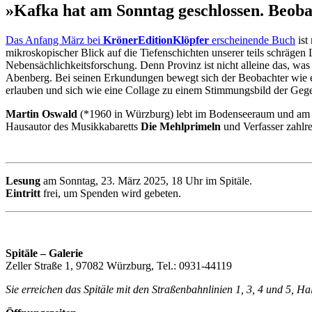
»Kafka hat am Sonntag geschlossen. Beoba
Das Anfang März bei
KrönerEditionKlöpfer
erscheinende Buch
ist
mikroskopischer Blick auf die Tiefenschichten unserer teils schrägen
Nebensächlichkeitsforschung. Denn Provinz ist nicht alleine das, wa
Abenberg. Bei seinen Erkundungen bewegt sich der Beobachter wie ein
erlauben und sich wie eine Collage zu einem Stimmungsbild der Gege
Martin Oswald
(*1960 in Würzburg) lebt im Bodenseeraum und am Ran
Hausautor des Musikkabaretts
Die Mehlprimeln
und Verfasser zahlre
Lesung
am Sonntag, 23. März 2025, 18 Uhr im Spitäle.
Eintritt
frei, um Spenden wird gebeten.
Spitäle – Galerie
Zeller Straße 1, 97082 Würzburg, Tel.: 0931-44119
Sie erreichen das Spitäle mit den Straßenbahnlinien 1, 3, 4 und 5, H