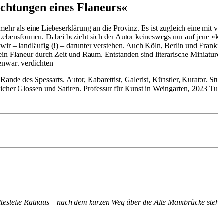
chtungen eines Flaneurs«
 mehr als eine Liebeserklärung an die Provinz. Es ist zugleich eine mi
 Lebensformen. Dabei bezieht sich der Autor keineswegs nur auf jene »k
s wir – landläufig (!) – darunter verstehen. Auch Köln, Berlin und F
 Flaneur durch Zeit und Raum. Entstanden sind literarische Miniature
nwart verdichten.
de des Spessarts. Autor, Kabarettist, Galerist, Künstler, Kurator. S
icher Glossen und Satiren. Professur für Kunst in Weingarten, 2023 T
altestelle Rathaus – nach dem kurzen Weg über die Alte Mainbrücke steh