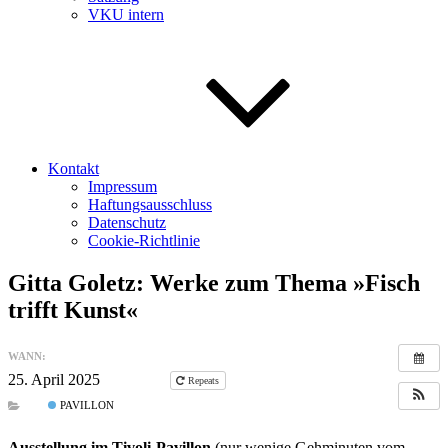
VKU intern
Kontakt
Impressum
Haftungsausschluss
Datenschutz
Cookie-Richtlinie
Gitta Goletz: Werke zum Thema »Fisch
trifft Kunst«
WANN:
25. April 2025
ganztägig
Repeats
PAVILLON
Ausstellung im Tivoli-Pavillon
(nur wenige Gehminuten vom