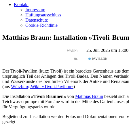
Kontakt
Impressum
Haftungsausschluss
Datenschutz
Cookie-Richtlinie
Matthias Braun: Installation »Tivoli-Bru
25. Juli 2025 um 15:0
WANN:
PAVILLON
Der Tivoli-Pavillon (kurz: Tivoli) ist ein barockes Gartenhaus aus de
ursprünglich Teil der Anlagen des Tivoli-Bades. Den Namen verdankt 
und Wasserkünste des berühmten Villenorts der Antike und Renaissa
(aus
Würzburg-Wiki: »Tivoli-Pavillon«
)
Die Installation
»Tivoli-Brunnen«
von
Matthias Braun
bezieht sich 
Teichwasserpumpe mit Fontäne wird in der Mitte des Gartenhauses pla
für Vergnügungsparks wurde.
Begleitend zur Installation werden Fotos und Dokumentationen von ve
gezeigt.