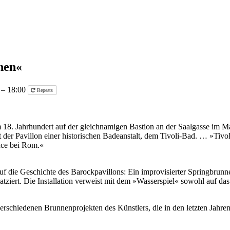
nnen«
0 – 18:00
Repeats
m 18. Jahrhundert auf der gleichnamigen Bastion an der Saalgasse im Mai
der Pavillon einer historischen Badeanstalt, dem Tivoli-Bad. … »Tivol
nce bei Rom.«
auf die Geschichte des Barockpavillons: Ein improvisierter Springbrun
tziert. Die Installation verweist mit dem »Wasserspiel« sowohl auf da
rschiedenen Brunnenprojekten des Künstlers, die in den letzten Jahren