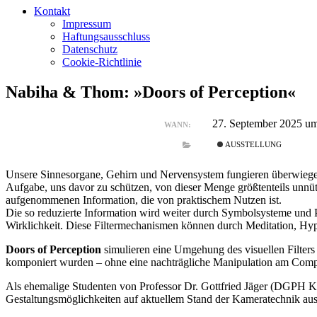
Kontakt
Impressum
Haftungsausschluss
Datenschutz
Cookie-Richtlinie
Nabiha & Thom: »Doors of Perception«
27. September 2025 um
WANN:
AUSSTELLUNG
Unsere Sinnesorgane, Gehirn und Nervensystem fungieren überwiegend 
Aufgabe, uns davor zu schützen, von dieser Menge größtenteils unnüt
aufgenommenen Information, die von praktischem Nutzen ist.
Die so reduzierte Information wird weiter durch Symbolsysteme und Ph
Wirklichkeit. Diese Filtermechanismen können durch Meditation, Hypn
Doors of Perception
simulieren eine Umgehung des visuellen Filters 
komponiert wurden – ohne eine nachträgliche Manipulation am Computer
Als ehemalige Studenten von Professor Dr. Gottfried Jäger (DGPH Ku
Gestaltungsmöglichkeiten auf aktuellem Stand der Kameratechnik aus