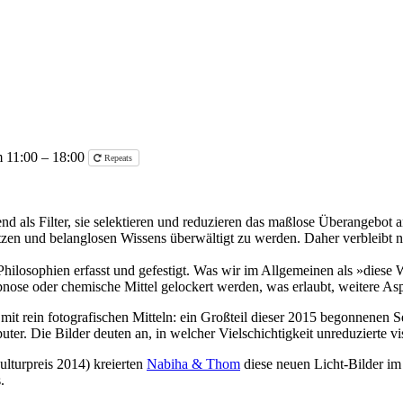
 11:00 – 18:00
Repeats
als Filter, sie selektieren und reduzieren das maßlose Überangebot an
zen und belanglosen Wissens überwältigt zu werden. Daher verbleibt nu
ilosophien erfasst und gefestigt. Was wir im Allgemeinen als »diese W
ose oder chemische Mittel gelockert werden, was erlaubt, weitere Asp
mit rein fotografischen Mitteln: ein Großteil dieser 2015 begonnenen S
. Die Bilder deuten an, in welcher Vielschichtigkeit unreduzierte visu
lturpreis 2014) kreierten
Nabiha & Thom
diese neuen Licht-Bilder im 
.