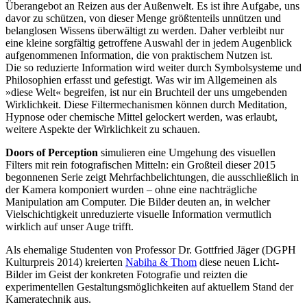
Überangebot an Reizen aus der Außenwelt. Es ist ihre Aufgabe, uns
davor zu schützen, von dieser Menge größtenteils unnützen und
belanglosen Wissens überwältigt zu werden. Daher verbleibt nur
eine kleine sorgfältig getroffene Auswahl der in jedem Augenblick
aufgenommenen Information, die von praktischem Nutzen ist.
Die so reduzierte Information wird weiter durch Symbolsysteme und
Philosophien erfasst und gefestigt. Was wir im Allgemeinen als
»diese Welt« begreifen, ist nur ein Bruchteil der uns umgebenden
Wirklichkeit. Diese Filtermechanismen können durch Meditation,
Hypnose oder chemische Mittel gelockert werden, was erlaubt,
weitere Aspekte der Wirklichkeit zu schauen.
Doors of Perception
simulieren eine Umgehung des visuellen
Filters mit rein fotografischen Mitteln: ein Großteil dieser 2015
begonnenen Serie zeigt Mehrfachbelichtungen, die ausschließlich in
der Kamera komponiert wurden – ohne eine nachträgliche
Manipulation am Computer. Die Bilder deuten an, in welcher
Vielschichtigkeit unreduzierte visuelle Information vermutlich
wirklich auf unser Auge trifft.
Als ehemalige Studenten von Professor Dr. Gottfried Jäger (DGPH
Kulturpreis 2014) kreierten
Nabiha & Thom
diese neuen Licht-
Bilder im Geist der konkreten Fotografie und reizten die
experimentellen Gestaltungsmöglichkeiten auf aktuellem Stand der
Kameratechnik aus.