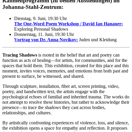
Rahmenprogramm (zu beiden Ausstellungen) im
Johanna-Stahl-Zentrum:
Dienstag, 9. Juni, 19:30 Uhr
The One-Word Poem Workshop / David Ian Hanauer:
Exploring Personal Shadows
Donnerstag, 11. Juni, 19:30 Uhr
Vortrag von Dr. Anna Novikov:
Juden und Kleidung
Tracing Shadows
is rooted in the belief that art and poetry can
function as acts of healing—for artists, for communities, and for the
spaces that hold them. This exhibition, created for this place and this
moment, invites voices, memories, and emotions from both past and
present to surface, be witnessed, and shared.
Through sculpture, installation, fiber art, screen printing, video,
poetry, and handwritten text, the artists engage with the
psychological echoes of familial and inherited trauma. The works do
not attempt to resolve these histories, but rather to acknowledge their
presence—to trace the shadows they cast across bodies,
relationships, and cultures.
By artistically confronting experiences of violence, loss, and silence,
the exhibition opens a space for empathy and reflection. It proposes