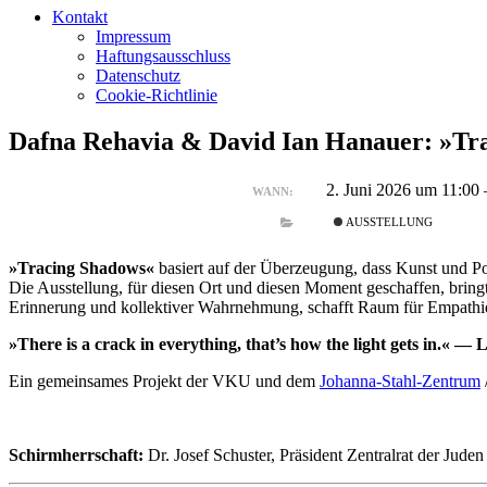
Kontakt
Impressum
Haftungsausschluss
Datenschutz
Cookie-Richtlinie
Dafna Rehavia & David Ian Hanauer: »Tr
2. Juni 2026 um 11:00
WANN:
AUSSTELLUNG
»Tracing Shadows«
basiert auf der Überzeugung, dass Kunst und Po
Die Ausstellung, für diesen Ort und diesen Moment geschaffen, brin
Erinnerung und kollektiver Wahr­nehmung, schafft Raum für Empathi
»There is a crack in everything, that’s how the light gets in.« 
Ein gemeinsames Projekt der VKU und dem
Johanna-Stahl-Zentrum
Schirmherrschaft:
Dr. Josef Schuster, Präsident Zentralrat der Jude