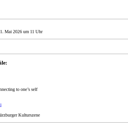
 31. Mai 2026 um 11 Uhr
le:
necting to one’s self
i
ürzburger Kulturszene