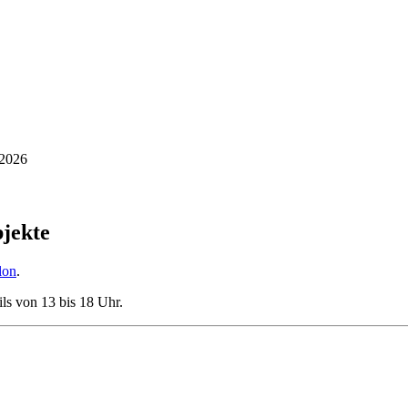
 2026
ganztägig
bjekte
lon
.
ils von 13 bis 18 Uhr.