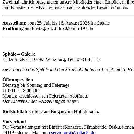
Zweimal jährlich präsentieren unsere Mitglieder einen Einblick in ih
und Künstler der VKU freuen sich auf zahlreiche Besucher*innen.
Ausstellung
vom 25. Juli bis 16. August 2026 im Spitäle
Eröffnung
am Freitag, 24. Juli 2026 um 19 Uhr
Spitäle – Galerie
Zeller Straße 1, 97082 Würzburg, Tel.: 0931-44119
Sie erreichen das Spitäle mit den Straßenbahnlinien 1, 3, 4 und 5, H
Öffnungszeiten
Dienstag bis Sonntag und Feiertage:
11:00 bis 18:00 Uhr
Montag geschlossen (an Feiertagen geöffnet).
Der Eintritt zu den Ausstellungen ist frei.
Rollstuhlfahrer
bitte am Eingang im Hof klingeln.
Vorverkauf
Für Veranstaltungen mit Eintritt (Konzerte, Filmabende, Diskussionen
44119 oder per Mail an
reservierung@spitaele.de