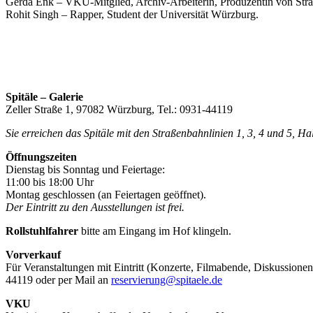
Gerda Enk – VKU-Mitglied, Archiv-Arbeiterin, Produzentin von Stra
Rohit Singh – Rapper, Student der Universität Würzburg.
Spitäle – Galerie
Zeller Straße 1, 97082 Würzburg, Tel.: 0931-44119
Sie erreichen das Spitäle mit den Straßenbahnlinien 1, 3, 4 und 5, H
Öffnungszeiten
Dienstag bis Sonntag und Feiertage:
11:00 bis 18:00 Uhr
Montag geschlossen (an Feiertagen geöffnet).
Der Eintritt zu den Ausstellungen ist frei.
Rollstuhlfahrer
bitte am Eingang im Hof klingeln.
Vorverkauf
Für Veranstaltungen mit Eintritt (Konzerte, Filmabende, Diskussionen
44119 oder per Mail an
reservierung@spitaele.de
VKU