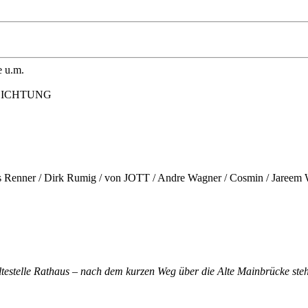
e u.m.
rDICHTUNG
Agnes Renner / Dirk Rumig / von JOTT / Andre Wagner / Cosmin / Jareem
altestelle Rathaus – nach dem kurzen Weg über die Alte Mainbrücke steh