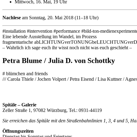
Mittwoch, 16. Mai, 19 Uhr
Nachlese
am Sonntag, 20. Mai 2018 (11–18 Uhr)
#installation #intervention #performance #bild-ton-medienexperiment
Eine lebende Ausstellung im Wandel, im Prozess
fragmentarische abLICHTUNGverTONUNGbeLEUCHTUNGve
– Wahrlich ich sage euch ihr wisst noch nicht was euch geschieht –
Petra Blume / Julia D. von Schottky
# blümchen and friends
/// Carola Thiele / Jochen Volpert / Petra Eisend / Lisa Kuttner / 
Spitäle – Galerie
Zeller Straße 1, 97082 Würzburg, Tel.: 0931-44119
Sie erreichen das Spitäle mit den Straßenbahnlinien 1, 3, 4 und 5, H
Öffnungszeiten
Dienstag bis Sonntag und Feiertage: