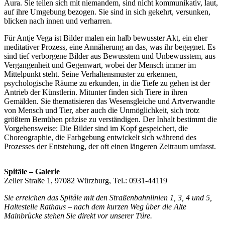
Aura. Sie teilen sich mit niemandem, sind nicht kommunikativ, laut,
auf ihre Umgebung bezogen. Sie sind in sich gekehrt, versunken,
blicken nach innen und verharren.
Für Antje Vega ist Bilder malen ein halb bewusster Akt, ein eher
meditativer Prozess, eine Annäherung an das, was ihr begegnet. Es
sind tief verborgene Bilder aus Bewusstem und Unbewusstem, aus
Vergangenheit und Gegenwart, wobei der Mensch immer im
Mittelpunkt steht. Seine Verhaltensmuster zu erkennen,
psychologische Räume zu erkunden, in die Tiefe zu gehen ist der
Antrieb der Künstlerin. Mitunter finden sich Tiere in ihren
Gemälden. Sie thematisieren das Wesensgleiche und Artverwandte
von Mensch und Tier, aber auch die Unmöglichkeit, sich trotz
größtem Bemühen präzise zu verständigen. Der Inhalt bestimmt die
Vorgehensweise: Die Bilder sind im Kopf gespeichert, die
Choreographie, die Farbgebung entwickelt sich während des
Prozesses der Entstehung, der oft einen längeren Zeitraum umfasst.
Spitäle – Galerie
Zeller Straße 1, 97082 Würzburg, Tel.: 0931-44119
Sie erreichen das Spitäle mit den Straßenbahnlinien 1, 3, 4 und 5,
Haltestelle Rathaus – nach dem kurzen Weg über die Alte
Mainbrücke stehen Sie direkt vor unserer Türe.