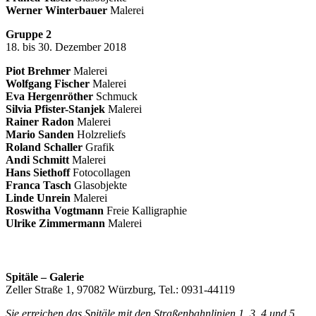
Werner Winterbauer
Malerei
Gruppe 2
18. bis 30. Dezember 2018
Piot Brehmer
Malerei
Wolfgang Fischer
Malerei
Eva Hergenröther
Schmuck
Silvia Pfister-Stanjek
Malerei
Rainer Radon
Malerei
Mario Sanden
Holzreliefs
Roland Schaller
Grafik
Andi Schmitt
Malerei
Hans Siethoff
Fotocollagen
Franca Tasch
Glasobjekte
Linde Unrein
Malerei
Roswitha Vogtmann
Freie Kalligraphie
Ulrike Zimmermann
Malerei
Spitäle – Galerie
Zeller Straße 1, 97082 Würzburg, Tel.: 0931-44119
Sie erreichen das Spitäle mit den Straßenbahnlinien 1, 3, 4 und 5,