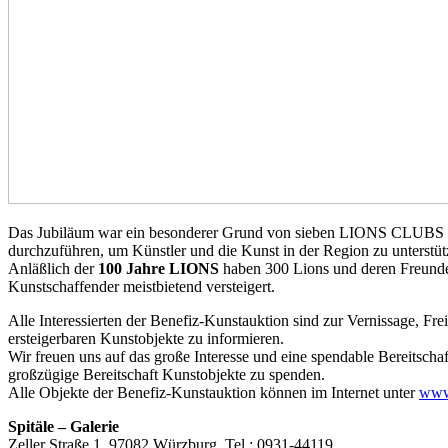
Das Jubiläum war ein besonderer Grund von sieben LIONS CLUBS der
durchzuführen, um Künstler und die Kunst in der Region zu unterstüt
Anläßlich der
100 Jahre LIONS
haben 300 Lions und deren Freunde
Kunstschaffender meistbietend versteigert.
Alle Interessierten der Benefiz-Kunstauktion sind zur Vernissage, Fre
ersteigerbaren Kunstobjekte zu informieren.
Wir freuen uns auf das große Interesse und eine spendable Bereitsc
großzügige Bereitschaft Kunstobjekte zu spenden.
Alle Objekte der Benefiz-Kunstauktion können im Internet unter
www.
Spitäle – Galerie
Zeller Straße 1, 97082 Würzburg, Tel.: 0931-44119