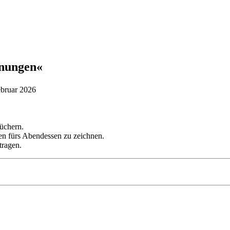
nungen«
Februar 2026
ganztägig
üchern.
en fürs Abendessen zu zeichnen.
tragen.