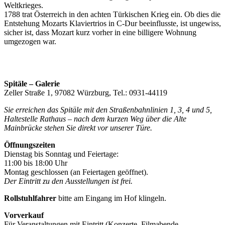
Weltkrieges.
1788 trat Österreich in den achten Türkischen Krieg ein. Ob dies die
Entstehung Mozarts Klaviertrios in C-Dur beeinflusste, ist ungewiss,
sicher ist, dass Mozart kurz vorher in eine billigere Wohnung
umgezogen war.
Spitäle – Galerie
Zeller Straße 1, 97082 Würzburg, Tel.: 0931-44119
Sie erreichen das Spitäle mit den Straßenbahnlinien 1, 3, 4 und 5,
Haltestelle Rathaus – nach dem kurzen Weg über die Alte
Mainbrücke stehen Sie direkt vor unserer Türe.
Öffnungszeiten
Dienstag bis Sonntag und Feiertage:
11:00 bis 18:00 Uhr
Montag geschlossen (an Feiertagen geöffnet).
Der Eintritt zu den Ausstellungen ist frei.
Rollstuhlfahrer
bitte am Eingang im Hof klingeln.
Vorverkauf
Für Veranstaltungen mit Eintritt (Konzerte, Filmabende,