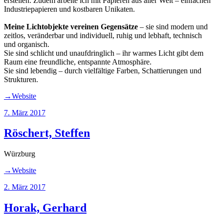
erstellen. Zudem arbeite ich mit Papieren aus aller Welt – einfachen
Industriepapieren und kostbaren Unikaten.
Meine Lichtobjekte vereinen Gegensätze
– sie sind modern und
zeitlos, veränderbar und individuell, ruhig und lebhaft, technisch
und organisch.
Sie sind schlicht und unaufdringlich – ihr warmes Licht gibt dem
Raum eine freundliche, entspannte Atmosphäre.
Sie sind lebendig – durch vielfältige Farben, Schattierungen und
Strukturen.
→Website
Veröffentlicht
7. März 2017
am
Röschert, Steffen
Würzburg
→Website
Veröffentlicht
2. März 2017
am
Horak, Gerhard