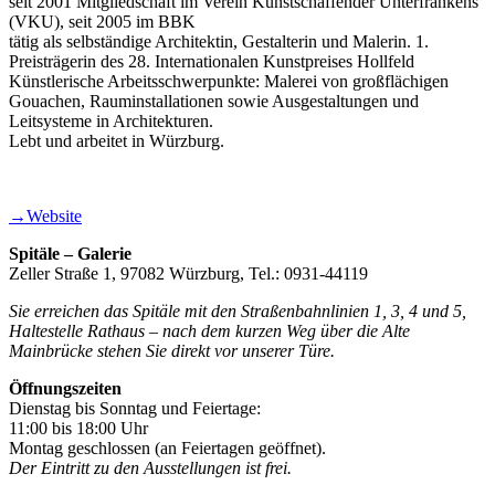
seit 2001 Mitgliedschaft im Verein Kunstschaffender Unterfrankens
(VKU), seit 2005 im BBK
tätig als selbständige Architektin, Gestalterin und Malerin. 1.
Preisträgerin des 28. Internationalen Kunstpreises Hollfeld
Künstlerische Arbeitsschwerpunkte: Malerei von großflächigen
Gouachen, Rauminstallationen sowie Ausgestaltungen und
Leitsysteme in Architekturen.
Lebt und arbeitet in Würzburg.
→Website
Spitäle – Galerie
Zeller Straße 1, 97082 Würzburg, Tel.: 0931-44119
Sie erreichen das Spitäle mit den Straßenbahnlinien 1, 3, 4 und 5,
Haltestelle Rathaus – nach dem kurzen Weg über die Alte
Mainbrücke stehen Sie direkt vor unserer Türe.
Öffnungszeiten
Dienstag bis Sonntag und Feiertage:
11:00 bis 18:00 Uhr
Montag geschlossen (an Feiertagen geöffnet).
Der Eintritt zu den Ausstellungen ist frei.