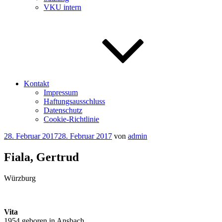
VKU intern
Kontakt
Impressum
Haftungsausschluss
Datenschutz
Cookie-Richtlinie
Veröffentlicht
28. Februar 2017
28. Februar 2017
von
admin
am
Fiala, Gertrud
Würzburg
Vita
1954 geboren in Ansbach