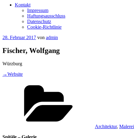
Kontakt
Impressum
Haftungsausschluss
Datenschutz
Cookie-Richtlinie
Veröffentlicht
28. Februar 2017
von
admin
am
Fischer, Wolfgang
Würzburg
→Website
Kategorien
Architektur
,
Malerei
Spitäle – Galerie