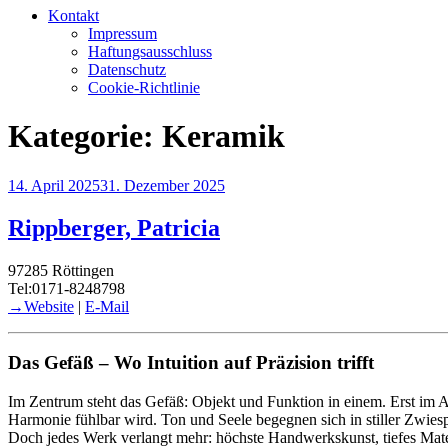
Kontakt
Impressum
Haftungsausschluss
Datenschutz
Cookie-Richtlinie
Kategorie:
Keramik
Veröffentlicht
14. April 2025
31. Dezember 2025
am
Rippberger, Patricia
97285 Röttingen
Tel:0171-8248798
→Website
|
E-Mail
Das Gefäß – Wo Intuition auf Präzision trifft
Im Zentrum steht das Gefäß: Objekt und Funktion in einem. Erst im 
Harmonie fühlbar wird. Ton und Seele begegnen sich in stiller Zwies
Doch jedes Werk verlangt mehr: höchste Handwerkskunst, tiefes Mate