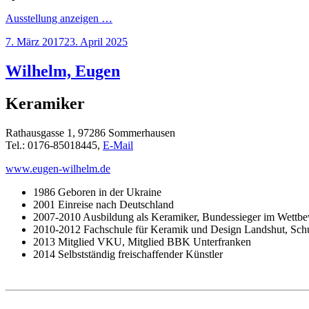
Ausstellung anzeigen …
Veröffentlicht
7. März 2017
23. April 2025
am
Wilhelm, Eugen
Keramiker
Rathausgasse 1, 97286 Sommerhausen
Tel.: 0176-85018445,
E-Mail
www.eugen-wilhelm.de
1986 Geboren in der Ukraine
2001 Einreise nach Deutschland
2007-2010 Ausbildung als Keramiker, Bundessieger im Wettb
2010-2012 Fachschule für Keramik und Design Landshut, Schu
2013 Mitglied VKU, Mitglied BBK Unterfranken
2014 Selbstständig freischaffender Künstler