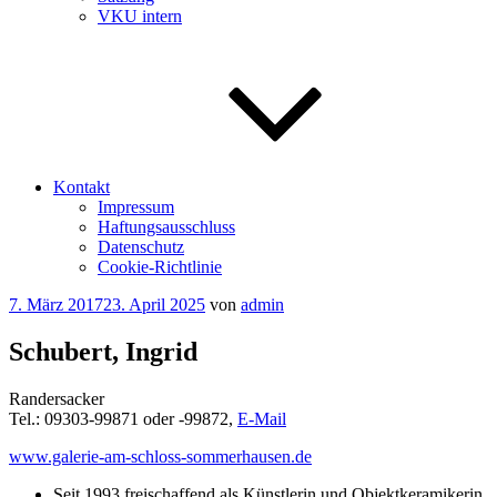
VKU intern
Kontakt
Impressum
Haftungsausschluss
Datenschutz
Cookie-Richtlinie
Veröffentlicht
7. März 2017
23. April 2025
von
admin
am
Schubert, Ingrid
Randersacker
Tel.: 09303-99871 oder -99872,
E-Mail
www.galerie-am-schloss-sommerhausen.de
Seit 1993 freischaffend als Künstlerin und Objektkeramikerin