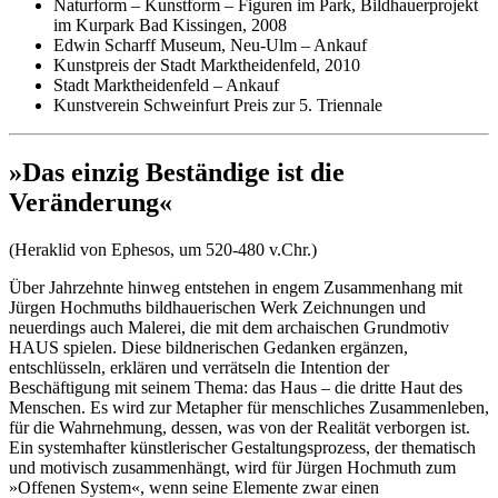
Naturform – Kunstform – Figuren im Park, Bildhauerprojekt
im Kurpark Bad Kissingen, 2008
Edwin Scharff Museum, Neu-Ulm – Ankauf
Kunstpreis der Stadt Marktheidenfeld, 2010
Stadt Marktheidenfeld – Ankauf
Kunstverein Schweinfurt Preis zur 5. Triennale
»Das einzig Beständige ist die
Veränderung«
(Heraklid von Ephesos, um 520-480 v.Chr.)
Über Jahrzehnte hinweg entstehen in engem Zusammenhang mit
Jürgen Hochmuths bildhauerischen Werk Zeichnungen und
neuerdings auch Malerei, die mit dem archaischen Grundmotiv
HAUS spielen. Diese bildnerischen Gedanken ergänzen,
entschlüsseln, erklären und verrätseln die Intention der
Beschäftigung mit seinem Thema: das Haus – die dritte Haut des
Menschen. Es wird zur Metapher für menschliches Zusammenleben,
für die Wahrnehmung, dessen, was von der Realität verborgen ist.
Ein systemhafter künstlerischer Gestaltungsprozess, der thematisch
und motivisch zusammenhängt, wird für Jürgen Hochmuth zum
»Offenen System«, wenn seine Elemente zwar einen