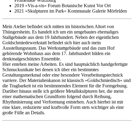
Promenade Würzburg
2019 »Vis-a-vis« Forum Botanische Kunst Vor Ort
2021 »Skulpturen im Park« Kommunale Galerie Mörfelden
Mein Atelier befindet sich mitten im historischen Altort von
Thüngersheim. Es handelt ich um ein umgebautes ehemaliges
Stallgebäude aus dem 19 Jahrhundert. Neben der eigentlichen
Goldschmiedewerkstatt befindet sich hier auch mein
Ausstellungsraum. Das Werkstattgebäude und das zum Hof
gehörende Wohnhaus aus dem 17. Jahrhundert bilden ein
denkmalgeschütztes Ensemble.
Hier entehen meine Arbeiten. Es sind hauptsächlich handgefertigte
Schmuckunikate bei denen ich über ein bestimmtes
Gestaltungsmerkmal oder eine besondere Verarbeitungstechnick
varriere. Der Materialienkanon ist klassisch »Goldschmiedisch« und
die Tragbarkeit ist ein bestimmendes Element für die Formgebung.
Darüber hinaus stelle ich größere Metallskulpturen her, die meist
einer mathematischen Grundform folgend durch Reihung,
Rhythmisierung und Verformung entstehen. Auch hierbei ist mir
eine klare, reduzierte und kraftvolle Form stets wichtiger als eine
große Fülle an Details.