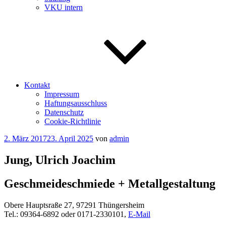
VKU intern
Kontakt
Impressum
Haftungsausschluss
Datenschutz
Cookie-Richtlinie
Veröffentlicht
2. März 2017
23. April 2025
von
admin
am
Jung, Ulrich Joachim
Geschmeideschmiede + Metallgestaltung
Obere Hauptsraße 27, 97291 Thüngersheim
Tel.: 09364-6892 oder 0171-2330101,
E-Mail