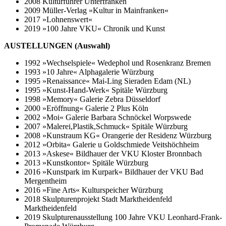
2008 Kulturführer Unterfranken
2009 Müller-Verlag »Kultur in Mainfranken«
2017 »Lohnenswert«
2019 »100 Jahre VKU« Chronik und Kunst
AUSTELLUNGEN (Auswahl)
1992 »Wechselspiele« Wedephol und Rosenkranz Bremen
1993 »10 Jahre« Alphagalerie Würzburg
1995 »Renaissance« Mai-Ling Sieraden Edam (NL)
1995 »Kunst-Hand-Werk« Spitäle Würzburg
1998 »Memory« Galerie Zebra Düsseldorf
2000 »Eröffnung« Galerie 2 Plus Köln
2002 »Moi« Galerie Barbara Schnöckel Worpswede
2007 »Malerei,Plastik,Schmuck« Spitäle Würzburg
2008 »Kunstraum KG« Orangerie der Residenz Würzburg
2012 »Orbita« Galerie u Goldschmiede Veitshöchheim
2013 »Askese« Bildhauer der VKU Kloster Bronnbach
2013 »Kunstkontor« Spitäle Würzburg
2016 »Kunstpark im Kurpark« Bildhauer der VKU Bad
Mergentheim
2016 »Fine Arts« Kulturspeicher Würzburg
2018 Skulpturenprojekt Stadt Marktheidenfeld
Marktheidenfeld
2019 Skulpturenausstellung 100 Jahre VKU Leonhard-Frank-